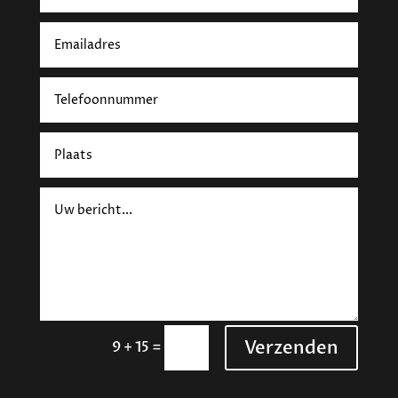
Verzenden
=
9 + 15