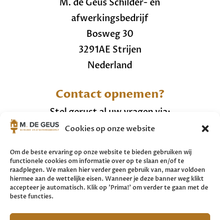
M. de Geus Schilder- en
afwerkingsbedrijf
Bosweg 30
3291AE Strijen
Nederland
Contact opnemen?
Stel gerust al uw vragen via:
Cookies op onze website
+31 (0)6 20287457
info@mdegeusschilderwerken.nl
Om de beste ervaring op onze website te bieden gebruiken wij
functionele cookies om informatie over op te slaan en/of te
raadplegen. We maken hier verder geen gebruik van, maar voldoen
Bekijk hier ons
cookiebeleid.
hiermee aan de wettelijke eisen. Wanneer je deze banner weg klikt
accepteer je automatisch. Klik op 'Prima!' om verder te gaan met de
beste functies.