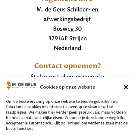
M. de Geus Schilder- en
afwerkingsbedrijf
Bosweg 30
3291AE Strijen
Nederland
Contact opnemen?
Stel gerust al uw vragen via:
Cookies op onze website
+31 (0)6 20287457
info@mdegeusschilderwerken.nl
Om de beste ervaring op onze website te bieden gebruiken wij
functionele cookies om informatie over op te slaan en/of te
raadplegen. We maken hier verder geen gebruik van, maar voldoen
Bekijk hier ons
cookiebeleid.
hiermee aan de wettelijke eisen. Wanneer je deze banner weg klikt
accepteer je automatisch. Klik op 'Prima!' om verder te gaan met de
beste functies.