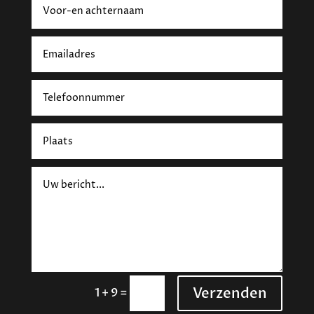
Verzenden
=
1 + 9