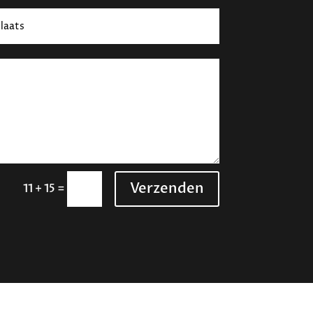
Verzenden
=
11 + 15