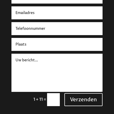
Verzenden
=
1 + 11