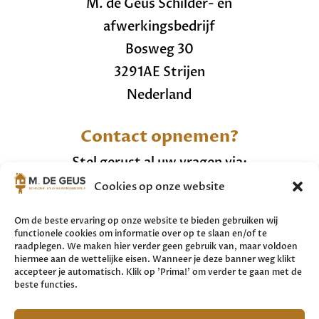
M. de Geus Schilder- en
afwerkingsbedrijf
Bosweg 30
3291AE Strijen
Nederland
Contact opnemen?
Stel gerust al uw vragen via:
Cookies op onze website
+31 (0)6 20287457
info@mdegeusschilderwerken.nl
Om de beste ervaring op onze website te bieden gebruiken wij
functionele cookies om informatie over op te slaan en/of te
raadplegen. We maken hier verder geen gebruik van, maar voldoen
Bekijk hier ons
cookiebeleid.
hiermee aan de wettelijke eisen. Wanneer je deze banner weg klikt
accepteer je automatisch. Klik op 'Prima!' om verder te gaan met de
beste functies.