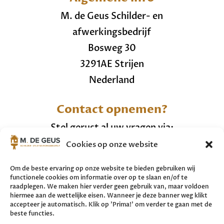
M. de Geus Schilder- en
afwerkingsbedrijf
Bosweg 30
3291AE Strijen
Nederland
Contact opnemen?
Stel gerust al uw vragen via:
Cookies op onze website
+31 (0)6 20287457
info@mdegeusschilderwerken.nl
Om de beste ervaring op onze website te bieden gebruiken wij
functionele cookies om informatie over op te slaan en/of te
raadplegen. We maken hier verder geen gebruik van, maar voldoen
Bekijk hier ons
cookiebeleid.
hiermee aan de wettelijke eisen. Wanneer je deze banner weg klikt
accepteer je automatisch. Klik op 'Prima!' om verder te gaan met de
beste functies.